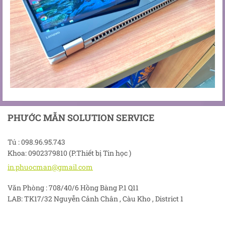
PHƯỚC MẪN SOLUTION SERVICE
Tú : 098.96.95.743
Khoa: 0902379810 (P.Thiết bị Tin học )
in.phuoc
man@gmai
l.com
Văn Phòng : 708/40/6 Hồng Bàng P.1 Q11
LAB: TK17/32 Nguyễn Cảnh Chân , Càu Kho , District 1